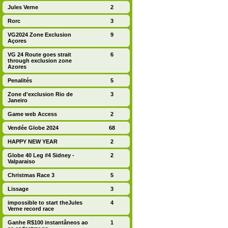
Jules Verne
2
Rorc
3
VG2024 Zone Exclusion
9
Açores
VG 24 Route goes strait
6
through exclusion zone
Azores
Penalités
5
Zone d'exclusion Rio de
3
Janeiro
Game web Access
2
Vendée Globe 2024
68
HAPPY NEW YEAR
2
Globe 40 Leg #4 Sidney -
2
Valparaiso
Christmas Race 3
5
Lissage
3
impossible to start theJules
4
Verne record race
Ganhe R$100 instantâneos ao
1