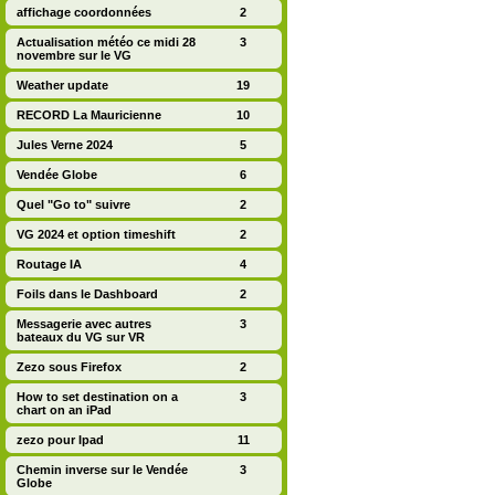
affichage coordonnées
2
Actualisation météo ce midi 28
3
novembre sur le VG
Weather update
19
RECORD La Mauricienne
10
Jules Verne 2024
5
Vendée Globe
6
Quel "Go to" suivre
2
VG 2024 et option timeshift
2
Routage IA
4
Foils dans le Dashboard
2
Messagerie avec autres
3
bateaux du VG sur VR
Zezo sous Firefox
2
How to set destination on a
3
chart on an iPad
zezo pour Ipad
11
Chemin inverse sur le Vendée
3
Globe