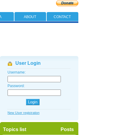
A
ABOUT
CONTACT
User Login
Username:
Password:
New User registration
Topics list
Posts