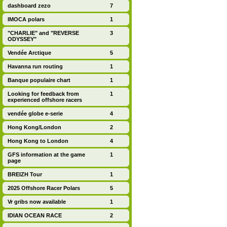
dashboard zezo
7
IMOCA polars
1
"CHARLIE" and "REVERSE
3
ODYSSEY"
Vendée Arctique
5
Havanna run routing
1
Banque populaire chart
1
Looking for feedback from
1
experienced offshore racers
vendée globe e-serie
4
Hong Kong/London
2
Hong Kong to London
4
GFS information at the game
1
page
BREIZH Tour
1
2025 Offshore Racer Polars
5
Vr gribs now available
1
IDIAN OCEAN RACE
2