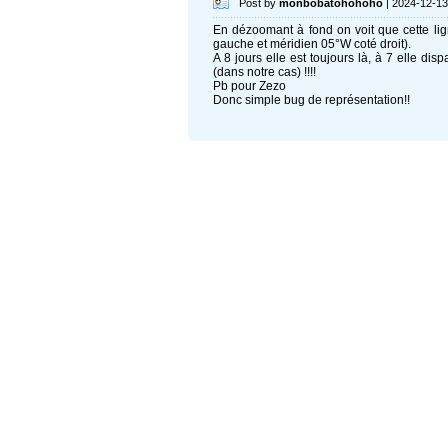
Post by
monbobatohohoho
| 2024-12-13
En dézoomant à fond on voit que cette lig
gauche et méridien 05°W coté droit).
A 8 jours elle est toujours là, à 7 elle dis
(dans notre cas) !!!!
Pb pour Zezo
Donc simple bug de représentation!!