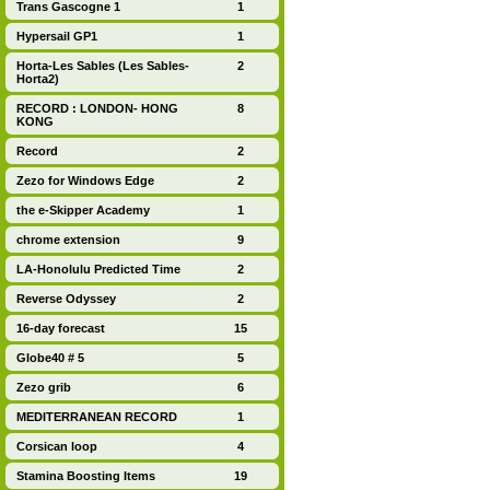
Trans Gascogne 1
1
Hypersail GP1
1
Horta-Les Sables (Les Sables-
2
Horta2)
RECORD : LONDON- HONG
8
KONG
Record
2
Zezo for Windows Edge
2
the e-Skipper Academy
1
chrome extension
9
LA-Honolulu Predicted Time
2
Reverse Odyssey
2
16-day forecast
15
Globe40 # 5
5
Zezo grib
6
MEDITERRANEAN RECORD
1
Corsican loop
4
Stamina Boosting Items
19