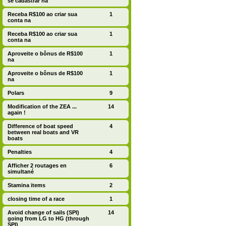
se cadastrar na
Receba R$100 ao criar sua
1
conta na
Receba R$100 ao criar sua
1
conta na
Aproveite o bônus de R$100
1
na
Aproveite o bônus de R$100
1
na
Polars
9
Modification of the ZEA ...
14
again !
Difference of boat speed
4
between real boats and VR
boats
Penalties
4
Afficher 2 routages en
6
simultané
Stamina items
2
closing time of a race
1
Avoid change of sails (SPI)
14
going from LG to HG (through
SPI)