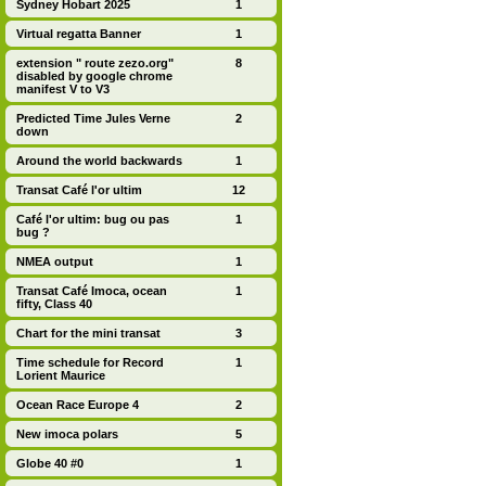
Sydney Hobart 2025
1
Virtual regatta Banner
1
extension " route zezo.org"
8
disabled by google chrome
manifest V to V3
Predicted Time Jules Verne
2
down
Around the world backwards
1
Transat Café l'or ultim
12
Café l'or ultim: bug ou pas
1
bug ?
NMEA output
1
Transat Café Imoca, ocean
1
fifty, Class 40
Chart for the mini transat
3
Time schedule for Record
1
Lorient Maurice
Ocean Race Europe 4
2
New imoca polars
5
Globe 40 #0
1