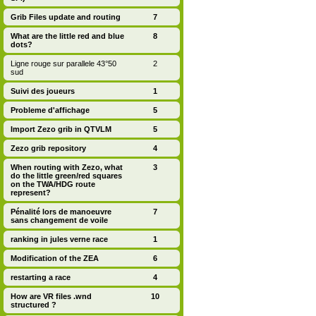
Grib Files update and routing
7
What are the little red and blue
8
dots?
Ligne rouge sur parallele 43°50
2
sud
Suivi des joueurs
1
Probleme d'affichage
5
Import Zezo grib in QTVLM
5
Zezo grib repository
4
When routing with Zezo, what
3
do the little green/red squares
on the TWA/HDG route
represent?
Pénalité lors de manoeuvre
7
sans changement de voile
ranking in jules verne race
1
Modification of the ZEA
6
restarting a race
4
How are VR files .wnd
10
structured ?