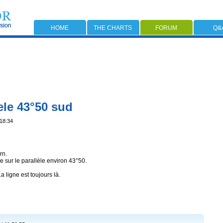
HOME
THE CHARTS
FORUM
Q&
ele 43°50 sud
:18:34
rn.
e sur le parallèle environ 43°50.
a ligne est toujours là.